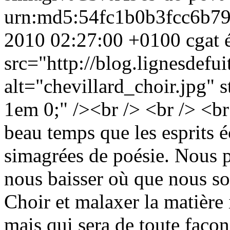
urn:md5:54fc1b0b3fcc6b7
2010 02:27:00 +0100
cgat
src="http://blog.lignesdefu
alt="chevillard_choir.jpg" s
1em 0;" /><br /> <br /> <b
beau temps que les esprits é
simagrées de poésie. Nous p
nous baisser où que nous s
Choir et malaxer la matière 
mais qui sera de toute faço