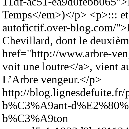
11df-ac51-ea9d0febb065">
Temps</em>)</p> <p>::: et a
autofictif.over-blog.com/">L
Chevillard, dont le deuxièm
href="http://www.arbre-ven
voit une loutre</a>, vient a
L’Arbre vengeur.</p>
http://blog.lignesdefuite.fr
b%C3%A9ant-d%E2%80%99
b%C3%A9ton