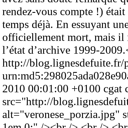
rendez-vous compte !) étai
temps déjà. En essuyant une 
officiellement mort, mais il 
l’état d’archive 1999-2009
http://blog.lignesdefuite.fr
urn:md5:298025ada028e90
2010 00:01:00 +0100
cgat
src="http://blog.lignesdefu
alt="veronese_porzia.jpg" s
1em 0;" /><br /> <br /> <br