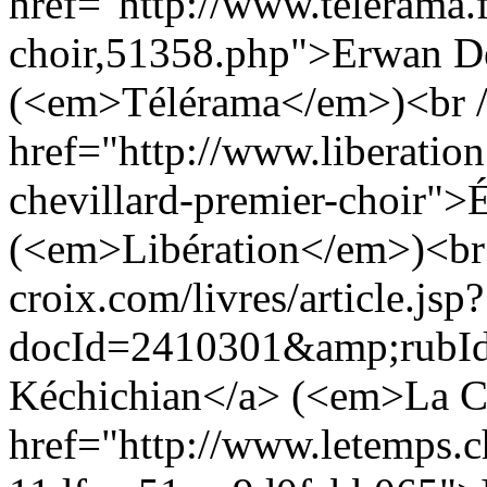
href="http://www.telerama.fr
choir,51358.php">Erwan D
(<em>Télérama</em>)<br />
href="http://www.liberatio
chevillard-premier-choir">
(<em>Libération</em>)<br /
croix.com/livres/article.jsp?
docId=2410301&amp;rubId
Kéchichian</a> (<em>La Cr
href="http://www.letemps.