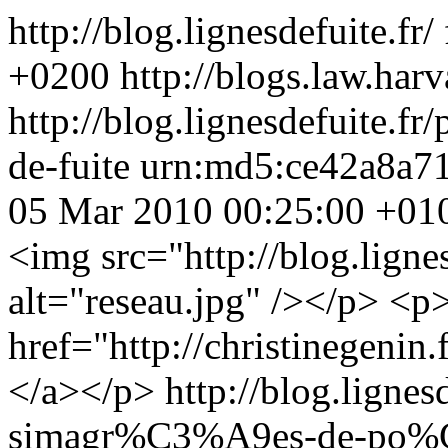
http://blog.lignesdefuite.fr/
+0200
http://blogs.law.harv
http://blog.lignesdefuite.
de-fuite
urn:md5:ce42a8a7
05 Mar 2010 00:25:00 +01
<img src="http://blog.lignes
alt="reseau.jpg" /></p> <p>
href="http://christinegenin.f
</a></p>
http://blog.lignes
simagr%C3%A9es-de-po%