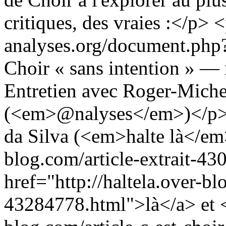
critiques, des vraies :</p>
analyses.org/document.php?
Choir « sans intention » — 
Entretien avec Roger-Mich
(<em>@nalyses</em>)</p> <p
da Silva (<em>halte là</em>
blog.com/article-extrait-4
href="http://haltela.over-bl
43284778.html">là</a> et <a