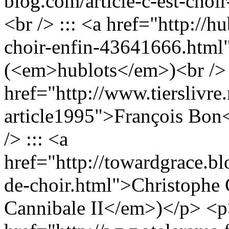
blog.com/article-c-est-cho
<br /> ::: <a href="http://h
choir-enfin-43641666.html
(<em>hublots</em>)<br /> 
href="http://www.tierslivre
article1995">François Bon
/> ::: <a
href="http://towardgrace.b
de-choir.html">Christophe
Cannibale II</em>)</p> <p>