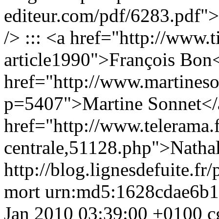
editeur.com/pdf/6283.pdf">
/> ::: <a href="http://www.t
article1990">François Bon<
href="http://www.martineso
p=5407">Martine Sonnet</a
href="http://www.telerama.fr
centrale,51128.php">Natha
http://blog.lignesdefuite.fr
mort
urn:md5:1628cdae6b1
Jan 2010 03:39:00 +0100
c