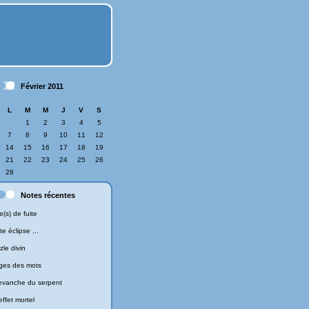
Février 2011
L
M
M
J
V
S
1
2
3
4
5
7
8
9
10
11
12
14
15
16
17
18
19
21
22
23
24
25
26
28
Notes récentes
e(s) de fuite
te éclipse ...
zle divin
ges des mots
revanche du serpent
effet mortel