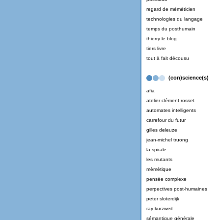
regard de méméticien
technologies du langage
temps du posthumain
thierry le blog
tiers livre
tout à fait décousu
(con)science(s)
afia
atelier clément rosset
automates intelligents
carrefour du futur
gilles deleuze
jean-michel truong
la spirale
les mutants
mèmétique
pensée complexe
perpectives post-humaines
peter sloterdijk
ray kurzweil
sémantique générale