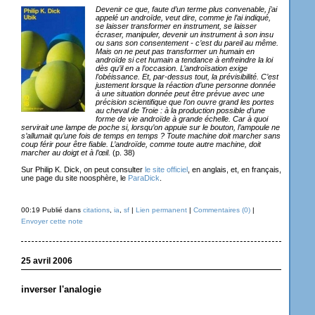
Devenir ce que, faute d’un terme plus convenable, j’ai
appelé un androïde, veut dire, comme je l’ai indiqué,
se laisser transformer en instrument, se laisser
écraser, manipuler, devenir un instrument à son insu
ou sans son consentement - c’est du pareil au même.
Mais on ne peut pas transformer un humain en
androïde si cet humain a tendance à enfreindre la loi
dès qu’il en a l’occasion. L’androïsation exige
l’obéissance. Et, par-dessus tout, la prévisibilité. C’est
justement lorsque la réaction d’une personne donnée
à une situation donnée peut être prévue avec une
précision scientifique que l’on ouvre grand les portes
au cheval de Troie : à la production possible d’une
forme de vie androïde à grande échelle. Car à quoi
servirait une lampe de poche si, lorsqu’on appuie sur le bouton, l’ampoule ne
s’allumait qu’une fois de temps en temps ? Toute machine doit marcher sans
coup férir pour être fiable. L’androïde, comme toute autre machine, doit
marcher au doigt et à l’œil.
(p. 38)
Sur Philip K. Dick, on peut consulter
le site officiel
, en anglais, et, en français,
une page du site noosphère, le
ParaDick
.
00:19 Publié dans
citations
,
ia
,
sf
|
Lien permanent
|
Commentaires (0)
|
Envoyer cette note
25 avril 2006
inverser l'analogie