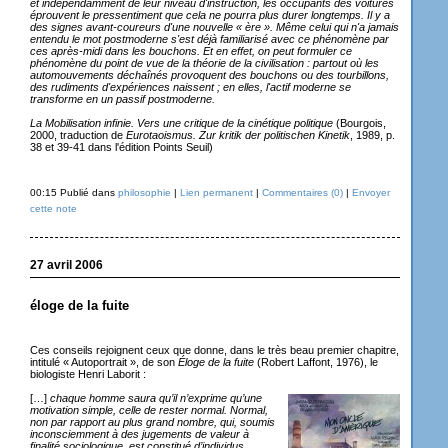
et indépendamment de leur niveau d'instruction, les occupants des voitures
éprouvent le pressentiment que cela ne pourra plus durer longtemps. Il y a
des signes avant-coureurs d'une nouvelle « ère ». Même celui qui n'a jamais
entendu le mot postmoderne s'est déjà familiarisé avec ce phénomène par
ces après-midi dans les bouchons. Et en effet, on peut formuler ce
phénomène du point de vue de la théorie de la civilisation : partout où les
automouvements déchaînés provoquent des bouchons ou des tourbillons,
des rudiments d'expériences naissent ; en elles, l'actif moderne se
transforme en un passif postmoderne.
La Mobilisation infinie. Vers une critique de la cinétique politique
(Bourgois,
2000, traduction de
Eurotaoismus. Zur kritik der politischen Kinetik
, 1989, p.
38 et 39-41 dans l'édition Points Seuil)
00:15 Publié dans
philosophie
|
Lien permanent
|
Commentaires (0)
|
Envoyer
cette note
27 avril 2006
éloge de la fuite
Ces conseils rejoignent ceux que donne, dans le très beau premier chapitre,
intitulé « Autoportrait », de son
Éloge de la fuite
(Robert Laffont, 1976), le
biologiste Henri Laborit :
[…]
chaque homme saura qu’il n’exprime qu’une
motivation simple, celle de rester normal. Normal,
non par rapport au plus grand nombre, qui, soumis
inconsciemment à des jugements de valeur à
finalité sociologique, est constitué d’individus