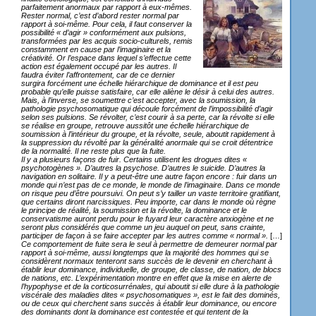
parfaitement anormaux par rapport à eux-mêmes.
Rester normal, c’est d’abord rester normal par
rapport à soi-même. Pour cela, il faut conserver la
possibilité « d’agir » conformément aux pulsions,
transformées par les acquis socio-culturels, remis
constamment en cause par l’imaginaire et la
créativité. Or l’espace dans lequel s’effectue cette
action est également occupé par les autres. Il
faudra éviter l’affrontement, car de ce dernier
surgira forcément une échelle hiérarchique de dominance et il est peu
probable qu’elle puisse satisfaire, car elle aliène le désir à celui des autres.
Mais, à l’inverse, se soumettre c’est accepter, avec la soumission, la
pathologie psychosomatique qui découle forcément de l’impossibilité d’agir
selon ses pulsions. Se révolter, c’est courir à sa perte, car la révolte si elle
se réalise en groupe, retrouve aussitôt une échelle hiérarchique de
soumission à l’intérieur du groupe, et la révolte, seule, aboutit rapidement à
la suppression du révolté par la généralité anormale qui se croit détentrice
de la normalité. Il ne reste plus que la fuite.
Il y a plusieurs façons de fuir. Certains utilisent les drogues dites «
psychotogènes ». D’autres la psychose. D’autres le suicide. D’autres la
navigation en solitaire. Il y a peut-être une autre façon encore : fuir dans un
monde qui n’est pas de ce monde, le monde de l’imaginaire. Dans ce monde
on risque peu d’être poursuivi. On peut s’y tailler un vaste territoire gratifiant,
que certains diront narcissiques. Peu importe, car dans le monde où règne
le principe de réalité, la soumission et la révolte, la dominance et le
conservatisme auront perdu pour le fuyard leur caractère anxiogène et ne
seront plus considérés que comme un jeu auquel on peut, sans crainte,
participer de façon à se faire accepter par les autres comme « normal ».
[…]
Ce comportement de fuite sera le seul à permettre de demeurer normal par
rapport à soi-même, aussi longtemps que la majorité des hommes qui se
considèrent normaux tenteront sans succès de le devenir en cherchant à
établir leur dominance, individuelle, de groupe, de classe, de nation, de blocs
de nations, etc. L’expérimentation montre en effet que la mise en alerte de
l’hypophyse et de la corticosurrénales, qui aboutit si elle dure à la pathologie
viscérale des maladies dites « psychosomatiques », est le fait des dominés,
ou de ceux qui cherchent sans succès à établir leur dominance, ou encore
des dominants dont la dominance est contestée et qui tentent de la