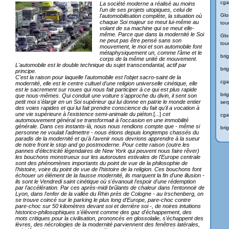
cga
La société moderne a réalisé au moins
l'un de ses projets utopiques, celui de
Glo
l'automobilisation complète, la situation où
chaque Soi majeur se meut lui-même au
tou
volant de sa machine qui se meut elle-
même. Parce que dans la modernité le Soi
Glo
ne peut pas être pensé sans son
tou
mouvement, le moi et son automobile font
métaphysiquement un, comme l'âme et le
bri
corps de la même unité de mouvement.
L'automobile est le double technique du sujet transcendantal, actif par
bri
principe.
C'est la raison pour laquelle l'automobile est l'objet sacro-saint de la
cga
modernité, elle est le centre cultuel d'une religion universelle cinétique, elle
est le sacrement sur roues qui nous fait participer à ce qui est plus rapide
bri
que nous-mêmes. Qui conduit une voiture s'approche du divin, il sent son
petit moi s'élargir en un Soi supérieur qui lui donne en patrie le monde entier
ser
des voies rapides et qui lui fait prendre conscience du fait qu'il a vocation à
une vie supérieure à l'existence semi-animale du piéton.
[...]
cet
cga
automouvement général se transformait à l'occasion en une immobilité
générale. Dans ces instants-là, nous nous rendions compte que - même si
bri
personne ne voulait l'admettre - nous étions depuis longtemps chassés du
paradis de la modernité et qu'à l'avenir nous devrions apprendre à la sueur
de notre front le stop and go postmoderne. Pour cette raison (outre les
pannes d'électricité légendaires de New York qui peuvent nous faire rêver)
les bouchons monstrueux sur les autoroutes estivales de l'Europe centrale
sont des phénomènes importants du point de vue de la philosophie de
l'histoire, voire du point de vue de l'histoire de la religion. Ces bouchons font
échouer un élément de la fausse modernité, ils marquent la fin d'une illusion -
ils sont le Vendredi saint cinétique où s'évanouit l'espoir d'une rédemption
par l'accélération. Par ces après-midi brûlants de chaleur dans l'entonnoir de
Lyon, dans l'enfer de la vallée du Rhin près de Cologne - au Irschenberg, on
se trouve coincé sur le parking le plus long d'Europe, pare-choc contre
pare-choc sur 50 kilomètres devant soi et derrière soi -, de noires intuitions
historico-philosophiques s'élèvent comme des gaz d'échappement, des
mots critiques pour la civilisation, prononcés en glossolalie, s'échappent des
lèvres, des nécrologies de la modernité parviennent des fenêtres latérales,