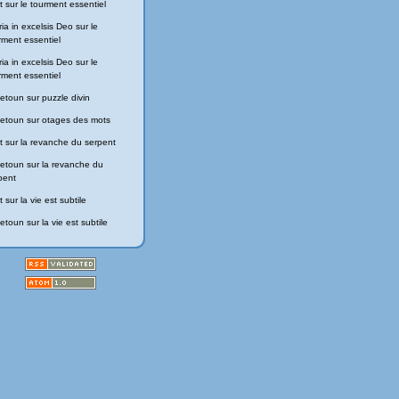
t
sur
le tourment essentiel
ria in excelsis Deo
sur
le
rment essentiel
ria in excelsis Deo
sur
le
rment essentiel
getoun
sur
puzzle divin
getoun
sur
otages des mots
t
sur
la revanche du serpent
getoun
sur
la revanche du
pent
t
sur
la vie est subtile
getoun
sur
la vie est subtile