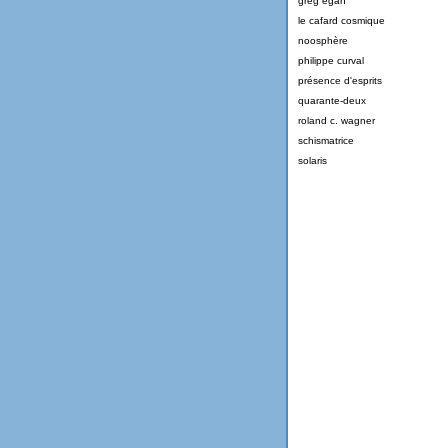
greg egan
le cafard cosmique
noosphère
philippe curval
présence d'esprits
quarante-deux
roland c. wagner
schismatrice
solaris