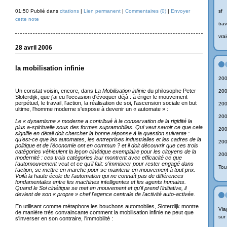
01:50 Publié dans
citations
|
Lien permanent
|
Commentaires (0)
|
Envoyer
sf
cette note
trav
vrai
28 avril 2006
la mobilisation infinie
200
Un constat voisin, encore, dans
La Mobilisation infinie
du philosophe Peter
200
Sloterdijk, que j'ai eu l'occasion d'évoquer déjà : à ériger le mouvement
perpétuel, le travail, l'action, la réalisation de soi, l'ascension sociale en but
200
ultime, l'homme moderne s'expose à devenir un « automate » :
200
Le « dynamisme » moderne a contribué à la conservation de la rigidité la
plus a-spirituelle sous des formes supramobiles. Qui veut savoir ce que cela
200
signifie en détail doit chercher la bonne réponse à la question suivante :
qu'est-ce que les automates, les entreprises industrielles et les cadres de la
200
politique et de l'économie ont en commun ? et il doit découvrir que ces trois
catégories véhiculent la leçon cinétique exemplaire pour les citoyens de la
200
modernité : ces trois catégories leur montrent avec efficacité ce que
l'automouvement veut et ce qu'il fait: s'immiscer pour rester engagé dans
Tou
l'action, se mettre en marche pour se maintenir en mouvement à tout prix.
Voilà la haute école de l'automation qui ne connaît pas de différences
fondamentales entre les machines intelligentes et les agents humains.
Quand le Soi cinétique se met en mouvement et qu'il prend l'initiative, il
devient de son « propre » chef l'agence centrale de l'activité auto-activée.
En utilisant comme métaphore les bouchons automobiles, Sloterdijk montre
Via
de manière très convaincante comment la mobilisation infinie ne peut que
sur
s'inverser en son contraire, l'immobilité :