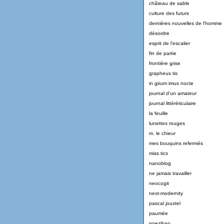
château de sable
culture des futurs
dernières nouvelles de l'homme
désordre
esprit de l'escalier
fin de partie
frontière grise
grapheus tis
in girum imus nocte
journal d'un amateur
journal littéréticulaire
la feuille
lunettes rouges
m. le chieur
mes bouquins refermés
miss tics
nanoblog
ne jamais travailler
neocogit
next-modernity
pascal jouxtel
paumée
poezibao