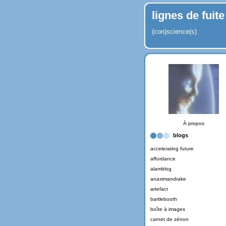
lignes de fuite
(con)science(s)
À propos
blogs
accelerating future
affordance
alamblog
anaximandrake
artefact
bartlebooth
boîte à images
carnet de zénon