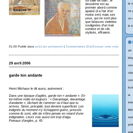
sa salle de bain ; le
la v
deuxième est au
premier abord comme
apaisé (il a l'air d'un
ne 
moine zen) mais ses
yeux, qui ne sont plus
un 
que béances violettes
soulignées d'un trait
le 
sombre et de cils
stylisés, effraient.
01:00 Publié dans
art
|
Lien permanent
|
Commentaires (0)
|
Envoyer cette note
art
blo
29 avril 2006
cer
cita
garde ton andante
con
écri
Henri Michaux le dit aussi, autrement :
ia
Dans une époque d'agités, garde ton « andante ». En
toi-même redis-toi toujours : « Davantage, davantage
inte
d'andante », tâchant de t'amener où il faut que tu
arrives. Sinon, précipité, tout devient superficiel. Les
indignés du moment n'y échappent guère, pressés
litt
comme ils sont, afin de n'être jamais en retard d'une
indignation. Leurs voix aussi ont trop d'aigu.
mut
Poteaux d’angles
, p. 45
phi
sci