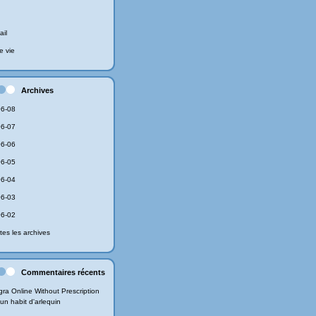
ail
e vie
Archives
6-08
6-07
6-06
6-05
6-04
6-03
6-02
tes les archives
Commentaires récents
gra Online Without Prescription
un habit d'arlequin