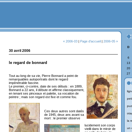
« 2006-03
|
Page d'accueil
|
2006-05 »
D
30 avril 2006
6
le regard de bonnard
13
20
27
Tout au long de sa vie, Pierre Bonnard a peint de
remarquables autoportraits dont le regard
impénétrable fascine.
Le premier, ci-contre, date de ses débuts : en 1889,
Bonnard a 22 ans, il débute et affirme classiquement,
lign
en tenant ses pinceaux et palette, sa vocation de
peintre ; mais son regard est fixe et comme fou.
peti
puz
Ces deux autres sont datés
ota
de 1945, deux ans avant sa
mort : le premier observe
la 
lucidement son corps
un 
vieilli dans le miroir de