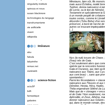
Minotaure, bien sûr, fils monstr
singularity institute
mais aussi Échidna, moitié femm
Typhon, donna naissance à tan
spinoza et nous
de Lerne, ou le lion de Némée). 
Testament et spécialement la Gen
susan blackmore
à un monde peuplé de créature
technologies du langage
toutes sortes, comme le Lévia
désordre (Tohu Bohu) d'où serai
transhumanisme
préserver, à bord de l'arche de 
autres se trouvant impitoyable
vie artificielle
[...]
vivant
wikipedia
littérature
abu
fabula
Nyx (la nuit) issues de Chaos ;
(l'eau) nés de Gaia.
labyrinthe
C'est seulement alors que comm
opérée par la rencontre fusionn
remue.net
Gala et Ouranos, qui, bien qu'é
zazieweb
naissance aux Titans, aux Cyc
aux cent bras) -, sans que pren
spontanées !
Parmi les fécondations « class
science-fiction
naissance aux Fleuves et aux O
Déméter, Hestia, Héra, Hadès, 
actuSF
Théia engendrant Séléné (la Lune)
bdfi
Mais que de « clonages » encor
et de Gala ! Non seulement, no
fantastique
Aphrodite, et Zeus, Athéna, ma
donner naissance aux Géants e
galaxies
qui, dans le monde romain, devi