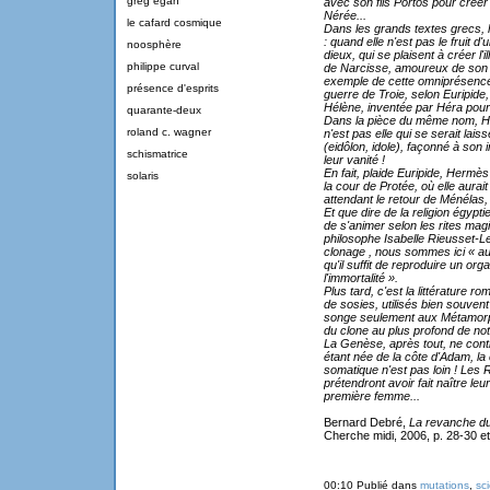
greg egan
avec son fils Portos pour créer
Nérée...
le cafard cosmique
Dans les grands textes grecs, l
: quand elle n'est pas le fruit 
noosphère
dieux, qui se plaisent à créer l
philippe curval
de Narcisse, amoureux de son re
exemple de cette omniprésence d
présence d'esprits
guerre de Troie, selon Euripide
Hélène, inventée par Héra pour 
quarante-deux
Dans la pièce du même nom, Hél
roland c. wagner
n'est pas elle qui se serait lai
(eidôlon, idole), façonné à so
schismatrice
leur vanité !
En fait, plaide Euripide, Hermès
solaris
la cour de Protée, où elle aurai
attendant le retour de Ménélas,
Et que dire de la religion égyp
de s'animer selon les rites magi
philosophe Isabelle Rieusset-Le
clonage , nous sommes ici « au 
qu'il suffit de reproduire un org
l'immortalité ».
Plus tard, c'est la littérature
de sosies, utilisés bien souvent
songe seulement aux Métamorpho
du clone au plus profond de notr
La Genèse, après tout, ne contie
étant née de la côte d'Adam, la c
somatique n'est pas loin ! Les 
prétendront avoir fait naître le
première femme...
Bernard Debré,
La revanche du
Cherche midi, 2006, p. 28-30 et
00:10 Publié dans
mutations
,
sc