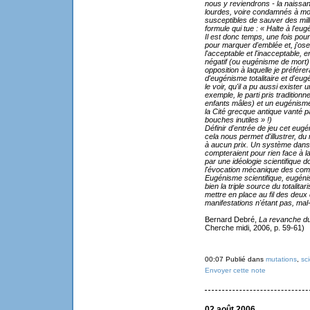
nous y reviendrons - la naissa
lourdes, voire condamnés à mor
susceptibles de sauver des mil
formule qui tue : « Halte à l'eug
Il est donc temps, une fois pour
pour marquer d'emblée et, j'ose 
l'acceptable et l'inacceptable, 
négatif (ou eugénisme de mort) 
opposition à laquelle je préférer
d'eugénisme totalitaire et d'eugé
le voir, qu'il a pu aussi exister
exemple, le parti pris tradition
enfants mâles) et un eugénisme
la Cité grecque antique vanté pa
bouches inutiles » !)
Définir d'entrée de jeu cet eugén
cela nous permet d'illustrer, 
à aucun prix. Un système dans l
compteraient pour rien face à l
par une idéologie scientifique d
l'évocation mécanique des compt
Eugénisme scientifique, eugénis
bien la triple source du totali
mettre en place au fil des deux
manifestations n'étant pas, ma
Bernard Debré,
La revanche du
Cherche midi, 2006, p. 59-61)
00:07 Publié dans
mutations
,
sc
Envoyer cette note
02 août 2006