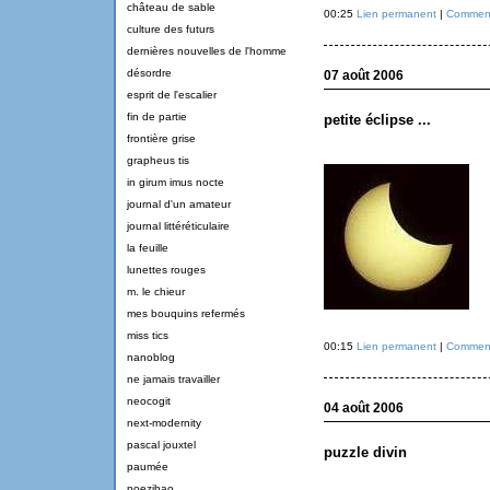
château de sable
00:25
Lien permanent
|
Commenta
culture des futurs
dernières nouvelles de l'homme
désordre
07 août 2006
esprit de l'escalier
fin de partie
petite éclipse ...
frontière grise
grapheus tis
in girum imus nocte
journal d'un amateur
journal littéréticulaire
la feuille
lunettes rouges
m. le chieur
mes bouquins refermés
miss tics
00:15
Lien permanent
|
Commenta
nanoblog
ne jamais travailler
neocogit
04 août 2006
next-modernity
pascal jouxtel
puzzle divin
paumée
poezibao