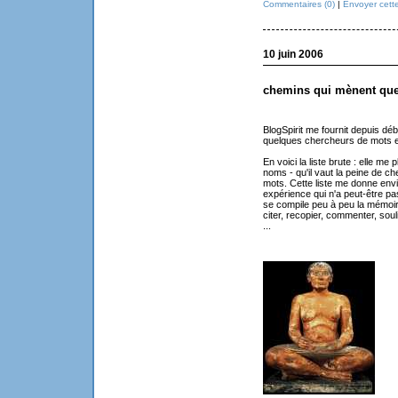
Commentaires (0)
|
Envoyer cett
10 juin 2006
chemins qui mènent que
BlogSpirit me fournit depuis débu
quelques chercheurs de mots et
En voici la liste brute : elle me 
noms - qu'il vaut la peine de che
mots. Cette liste me donne envi
expérience qui n'a peut-être pa
se compile peu à peu la mémoir
citer, recopier, commenter, soul
...