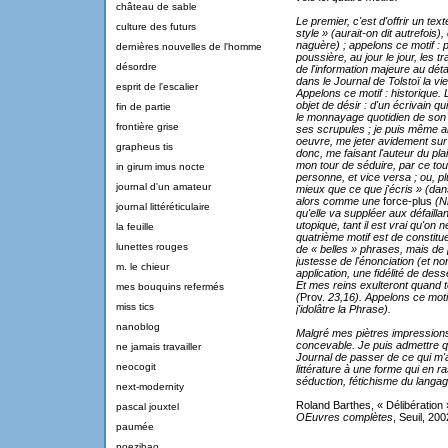
château de sable
Le premier, c'est d'offrir un text
culture des futurs
style » (aurait-on dit autrefois),
naguère) ; appelons ce motif : p
dernières nouvelles de l'homme
poussière, au jour le jour, les
désordre
de l'information majeure au détail
dans le Journal de Tolstoï la vi
esprit de l'escalier
Appelons ce motif : historique. L
objet de désir : d'un écrivain qui
fin de partie
le monnayage quotidien de son
frontière grise
ses scrupules ; je puis même al
oeuvre, me jeter avidement sur 
grapheus tis
donc, me faisant l'auteur du pl
mon tour de séduire, par ce tourn
in girum imus nocte
personne, et vice versa ; ou, p
journal d'un amateur
mieux que ce que j'écris » (dans
alors comme une
force-plus
(N
journal littéréticulaire
qu'elle va suppléer aux défaillan
utopique, tant il est vrai qu'on 
la feuille
quatrième motif est de constitue
lunettes rouges
de « belles » phrases, mais de 
justesse de l'énonciation (et n
m. le chieur
application, une fidélité de des
Et mes reins exulteront quand 
mes bouquins refermés
(
Prov.
23,16). Appelons ce moti
miss tics
j'idolâtre la Phrase).
nanoblog
Malgré mes piètres impressions,
concevable. Je puis admettre q
ne jamais travailler
Journal de passer de ce qui m'
neocogit
littérature à une forme qui en ra
séduction, fétichisme du langag
next-modernity
Roland Barthes, « Délibération 
pascal jouxtel
OEuvres complètes
, Seuil, 200
paumée
poezibao