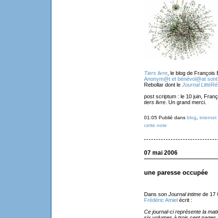
Tiers livre
, le blog de François
Anonym@t et bénévol@at sont d
Rebollar dont le
Journal LittéRé
post scriptum : le 10 juin, Fran
tiers livre
. Un grand merci.
01:05 Publié dans
blog
,
internet
cette note
07 mai 2006
une paresse occupée
Dans son
Journal intime
de 17 
Frédéric Amiel
écrit :
Ce journal-ci représente la mat
six volumes à trois cent pages.