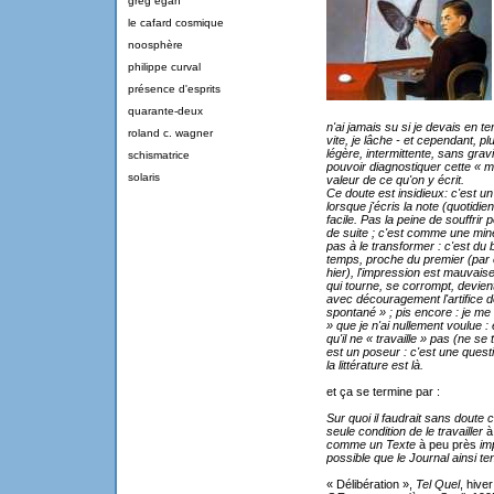
greg egan
le cafard cosmique
noosphère
philippe curval
présence d'esprits
quarante-deux
n'ai jamais su si je devais en te
roland c. wagner
vite, je lâche - et cependant, p
légère, intermittente, sans grav
schismatrice
pouvoir diagnostiquer cette « ma
solaris
valeur de ce qu'on y écrit.
Ce doute est insidieux: c'est u
lorsque j'écris la note (quotidien
facile. Pas la peine de souffrir p
de suite ; c'est comme une mine à
pas à le transformer : c'est du 
temps, proche du premier (par ex
hier), l'impression est mauvaise
qui tourne, se corrompt, devient 
avec découragement l'artifice de 
spontané » ; pis encore : je me 
» que je n'ai nullement voulue :
qu'il ne « travaille » pas (ne se
est un poseur : c'est une question
la littérature est là.
et ça se termine par :
Sur quoi il faudrait sans doute 
seule condition de le travailler
à
comme un Texte
à peu près
im
possible que le Journal ainsi t
« Délibération »,
Tel Quel
, hive