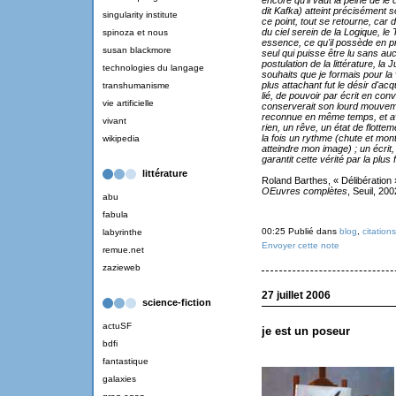
encore qu'il vaut la peine de le
dit Kafka) atteint précisément 
singularity institute
ce point, tout se retourne, car 
du ciel serein de la Logique, le 
spinoza et nous
essence, ce qu'il possède en pr
susan blackmore
seul qui puisse être lu sans aucu
postulation de la littérature, la 
technologies du langage
souhaits que je formais pour la v
plus attachant fut le désir d'acqu
transhumanisme
lié, de pouvoir par écrit en conv
vie artificielle
conserverait son lourd mouveme
reconnue en même temps, et av
vivant
rien, un rêve, un état de flotteme
la fois un rythme (chute et monté
wikipedia
atteindre mon image) ; un écrit, 
garantit cette vérité par la plus
littérature
Roland Barthes, « Délibération 
OEuvres complètes
, Seuil, 200
abu
fabula
00:25 Publié dans
blog
,
citations
labyrinthe
Envoyer cette note
remue.net
zazieweb
27 juillet 2006
science-fiction
actuSF
je est un poseur
bdfi
fantastique
galaxies