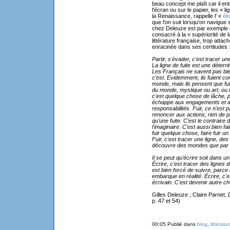
beau concept me plaît car il entr
l'écran ou sur le papier, les « l
la Renaissance, rappelle l' «
élo
que l'on suit lorsqu'on navigue 
chez Deleuze est par exemple d
consacré à la « supériorité de l
littérature française, trop atta
enracinée dans ses certitudes 
Partir, s'évader, c'est tracer un
La ligne de fuite est une déterrit
Les Français ne savent pas bi
c'est. Evidemment, ils fuient c
monde, mais ils pensent que fuir,
du monde, mystique ou art, ou 
c'est quelque chose de lâche, 
échappe aux engagements et 
responsabilités. Fuir, ce n'est p
renoncer aux actions, rien de pl
qu'une fuite. C'est le contraire 
l'imaginaire. C'est aussi bien fa
fuir quelque chose, faire fuir
Fuir, c'est tracer une ligne, de
découvre des mondes que par un
Il se peut qu'écrire soit dans un
Écrire, c'est tracer des lignes d
est bien forcé de suivre, parce
embarque en réalité. Écrire, c'e
écrivain. C'est devenir autre c
Gilles Deleuze ; Claire Parnet,
p. 47 et 54)
00:05 Publié dans
blog
,
littératu