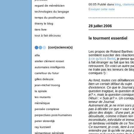
00:05 Publié dans
blog
,
citations
regard de méméticien
Envoyer cette note
technologies du langage
temps du posthumain
thierry le blog
28 juillet 2006
tiers livre
tout à fait décousu
le tourment essentiel
(con)science(s)
Les propos de Roland Barthes s
semblent susciter des réactions
afia
à ce qu'écrit Berlol
, je pense qu
atelier clément rosset
à fait étranger au fait que les b
retrouvent. En voici un autre p
automates intelligents
ne traite pas les teneurs de blo
comiques !) :
carrefour du futur
gilles deleuze
Au fond, toutes ces défaillanc
bien un certain défaut du sujet.
jean-michel truong
d'existence. Ce que le Journal 
question tragique, la question d
la spirale
je? », mais la question comique
les mutants
l'Ahuri : « Suis-je? ». Un comiqu
teneur de Journal.
mèmétique
Autrement dit, je ne m'en sors pa
pas à décider ce que « vaut » le
pensée complexe
glisse des doigts : d'une part, je
perpectives post-humaines
désuétude, comme n'étant rien 
inconstituée, inévoluée et immat
peter sloterdijk
un lambeau véritable de ce Text
Ce tourment, je crois, tient à cec
ray kurzweil
entendre par là qu'elle ne peut 
sémantique générale