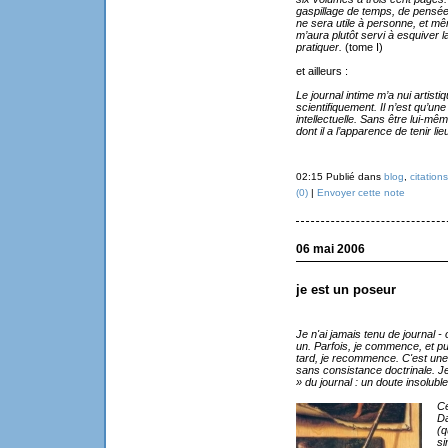
gaspillage de temps, de pensée e
ne sera utile à personne, et mê
m’aura plutôt servi à esquiver la
pratiquer.
(tome I)
et ailleurs :
Le journal intime m’a nui artisti
scientifiquement. Il n’est qu’un
intellectuelle. Sans être lui-m
dont il a l’apparence de tenir lie
02:15 Publié dans
blog
,
citations
(0)
|
Envoyer cette note
06 mai 2006
je est un poseur
Je n'ai jamais tenu de journal - o
un. Parfois, je commence, et pui
tard, je recommence. C'est une e
sans consistance doctrinale. Je
» du journal : un doute insoluble
Ce
Da
(q
si