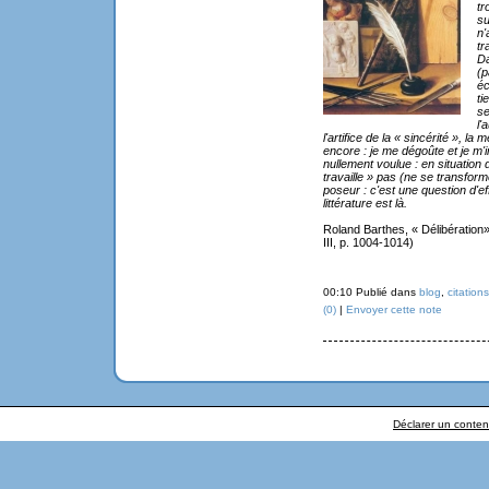
tr
su
n'
tr
Da
(p
éc
ti
se
l'
l'artifice de la « sincérité », la
encore : je me dégoûte et je m'i
nullement voulue : en situation 
travaille » pas (ne se transforme
poseur : c'est une question d'effe
littérature est là.
Roland Barthes, « Délibération
III, p. 1004-1014)
00:10 Publié dans
blog
,
citations
(0)
|
Envoyer cette note
Déclarer un contenu 