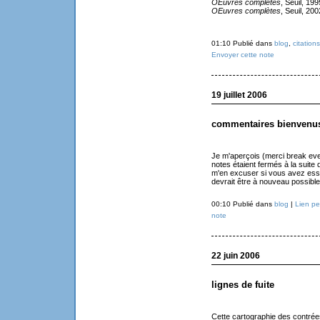
OEuvres complètes
, Seuil, 199
OEuvres complètes
, Seuil, 200
01:10 Publié dans
blog
,
citations
Envoyer cette note
19 juillet 2006
commentaires bienvenu
Je m'aperçois (merci break ev
notes étaient fermés à la suite
m'en excuser si vous avez essay
devrait être à nouveau possible
00:10 Publié dans
blog
|
Lien p
note
22 juin 2006
lignes de fuite
Cette cartographie des contrées