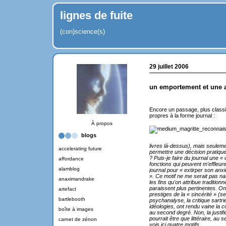
lignes de fuite
(con)science(s)
29 juillet 2006
un emportement et une a
Encore un passage, plus classi
propres à la forme journal :
À propos
blogs
livres là-dessus), mais seuleme
accelerating future
permettre une décision pratique 
? Puis-je faire du journal une 
affordance
fonctions qui peuvent m'effleure
alamblog
journal pour « extirper son anxié
». Ce motif ne me serait pas n
anaximandrake
les fins qu'on attribue tradition
paraissent plus pertinentes. On 
artefact
prestiges de la « sincérité » (se 
bartlebooth
psychanalyse, la critique sartri
idéologies, ont rendu vaine la co
boîte à images
au second degré. Non, la justif
pourrait être que littéraire, au
carnet de zénon
vois ici quatre motifs.