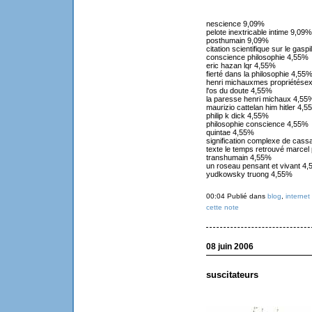
nescience 9,09%
pelote inextricable intime 9,09%
posthumain 9,09%
citation scientifique sur le gasp
conscience philosophie 4,55%
eric hazan lqr 4,55%
fierté dans la philosophie 4,55
henri michauxmes propriétésex
l'os du doute 4,55%
la paresse henri michaux 4,55
maurizio cattelan him hitler 4,5
philip k dick 4,55%
philosophie conscience 4,55%
quintae 4,55%
signification complexe de cas
texte le temps retrouvé marcel
transhumain 4,55%
un roseau pensant et vivant 4
yudkowsky truong 4,55%
00:04 Publié dans
blog
,
internet
cette note
08 juin 2006
suscitateurs