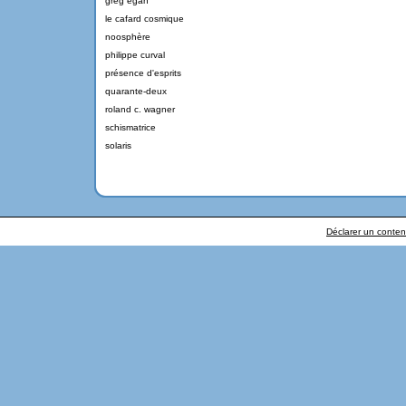
greg egan
le cafard cosmique
noosphère
philippe curval
présence d'esprits
quarante-deux
roland c. wagner
schismatrice
solaris
Déclarer un contenu 