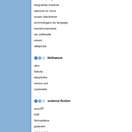
singularity institute
spinoza et nous
susan blackmore
technologies du langage
transhumanisme
vie artificielle
vivant
wikipedia
littérature
abu
fabula
labyrinthe
remue.net
zazieweb
science-fiction
actuSF
bdfi
fantastique
galaxies