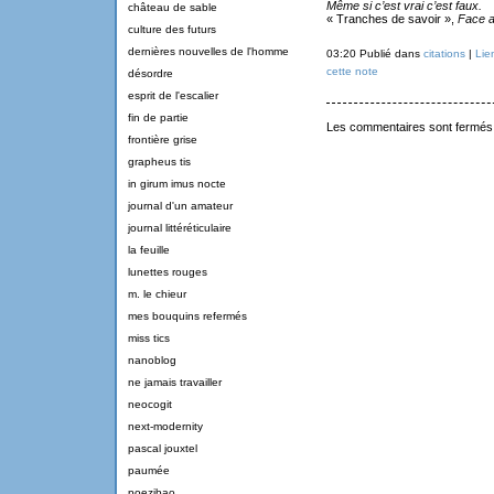
Même si c’est vrai c’est faux.
château de sable
« Tranches de savoir »,
Face a
culture des futurs
dernières nouvelles de l'homme
03:20 Publié dans
citations
|
Lie
cette note
désordre
esprit de l'escalier
fin de partie
Les commentaires sont fermés
frontière grise
grapheus tis
in girum imus nocte
journal d'un amateur
journal littéréticulaire
la feuille
lunettes rouges
m. le chieur
mes bouquins refermés
miss tics
nanoblog
ne jamais travailler
neocogit
next-modernity
pascal jouxtel
paumée
poezibao