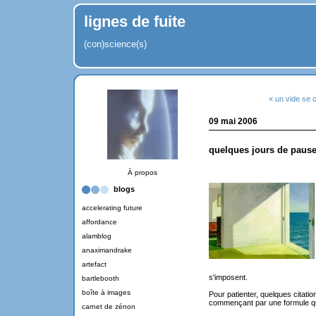
lignes de fuite
(con)science(s)
« un vide se 
09 mai 2006
quelques jours de paus
À propos
blogs
accelerating future
affordance
alamblog
anaximandrake
artefact
s'imposent.
bartlebooth
boîte à images
Pour patienter, quelques citati
commençant par une formule qu
carnet de zénon