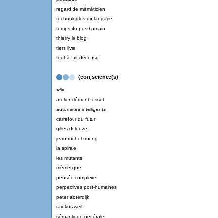
regard de méméticien
technologies du langage
temps du posthumain
thierry le blog
tiers livre
tout à fait décousu
(con)science(s)
afia
atelier clément rosset
automates intelligents
carrefour du futur
gilles deleuze
jean-michel truong
la spirale
les mutants
mèmétique
pensée complexe
perpectives post-humaines
peter sloterdijk
ray kurzweil
sémantique générale