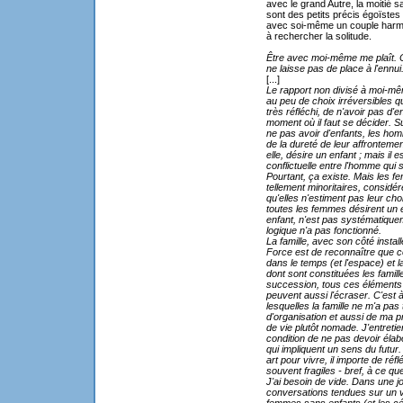
avec le grand Autre, la moitié sa
sont des petits précis égoïstes
avec soi-même un couple harmon
à rechercher la solitude.
Être avec moi-même me plaît. C
ne laisse pas de place à l'ennui
[...]
Le rapport non divisé à moi-mê
au peu de choix irréversibles que 
très réfléchi, de n'avoir pas d'e
moment où il faut se décider. Su
ne pas avoir d'enfants, les ho
de la dureté de leur affronteme
elle, désire un enfant ; mais il 
conflictuelle entre l'homme qui 
Pourtant, ça existe. Mais les 
tellement minoritaires, consid
qu'elles n'estiment pas leur cho
toutes les femmes désirent un e
enfant, n'est pas systématique
logique n'a pas fonctionné.
La famille, avec son côté install
Force est de reconnaître que ce
dans le temps (et l'espace) et
dont sont constituées les famil
succession, tous ces éléments 
peuvent aussi l'écraser. C'est 
lesquelles la famille ne m'a p
d'organisation et aussi de ma
de vie plutôt nomade. J'entreti
condition de ne pas devoir éla
qui impliquent un sens du futur.
art pour vivre, il importe de réfl
souvent fragiles - bref, à ce que
J'ai besoin de vide. Dans une j
conversations tendues sur un v