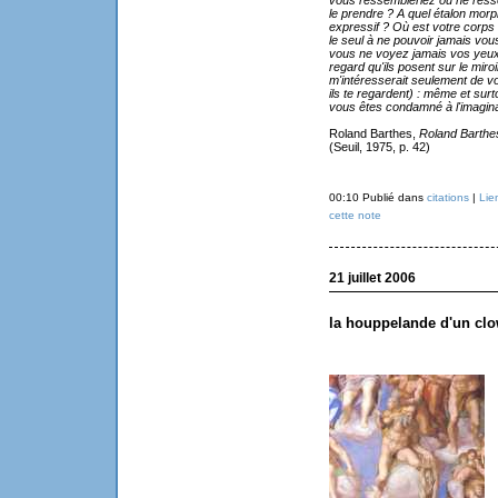
vous ressembleriez ou ne ress
le prendre ? A quel étalon mor
expressif ? Où est votre corps 
le seul à ne pouvoir jamais vou
vous ne voyez jamais vos yeux,
regard qu'ils posent sur le miroir 
m'intéresserait seulement de v
ils te regardent) : même et surt
vous êtes condamné à l'imagina
Roland Barthes,
Roland Barthe
(Seuil, 1975, p. 42)
00:10 Publié dans
citations
|
Lie
cette note
21 juillet 2006
la houppelande d'un cl