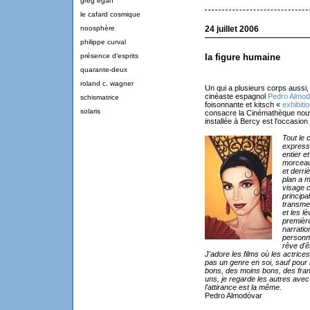
greg egan
le cafard cosmique
noosphère
24 juillet 2006
philippe curval
présence d'esprits
la figure humaine
quarante-deux
roland c. wagner
Un qui a plusieurs corps aussi, 
cinéaste espagnol
Pedro Almod
schismatrice
foisonnante et kitsch «
exhibitio
solaris
consacre la Cinémathèque nou
installée à Bercy est l'occasion d
Tout le 
expressi
entier e
morceau
et derri
plan a m
visage
principa
transmet
et les l
première
narratio
personn
rêve d'ê
J'adore les films où les actrice
pas un genre en soi, sauf pour 
bons, des moins bons, des fran
uns, je regarde les autres avec u
l'attirance est la même.
Pedro Almodóvar