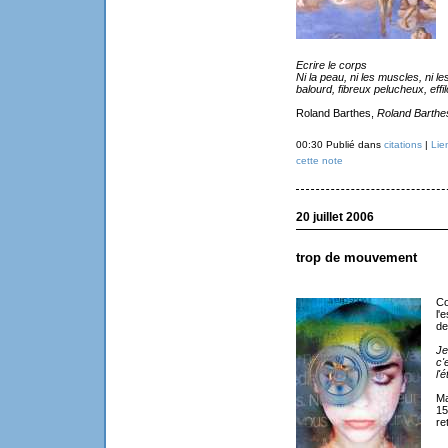
Ecrire le corps
Ni la peau, ni les muscles, ni le
balourd, fibreux pelucheux, eff
Roland Barthes,
Roland Barthe
00:30 Publié dans
citations
|
Lie
cette note
20 juillet 2006
trop de mouvement
Co
l'
de
Je
c'
l'
Ma
15
re