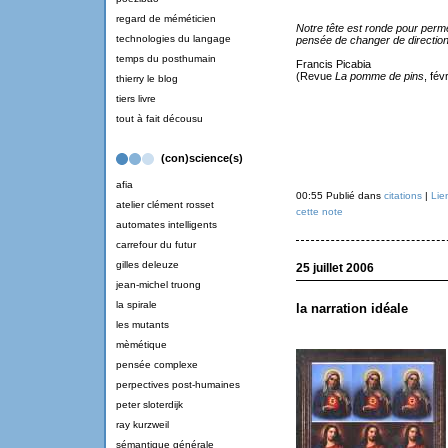
regard de méméticien
Notre tête est ronde pour perme
technologies du langage
pensée de changer de direction
temps du posthumain
Francis Picabia
(Revue
La pomme de pins
, fév
thierry le blog
tiers livre
tout à fait décousu
(con)science(s)
afia
00:55 Publié dans
citations
|
Lie
atelier clément rosset
cette note
automates intelligents
carrefour du futur
gilles deleuze
25 juillet 2006
jean-michel truong
la spirale
la narration idéale
les mutants
mèmétique
pensée complexe
perpectives post-humaines
peter sloterdijk
ray kurzweil
sémantique générale