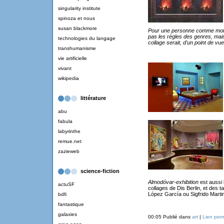
singularity institute
spinoza et nous
susan blackmore
Pour une personne comme moi, 
pas les règles des genres, mais 
technologies du langage
collage serait, d'un point de vu
transhumanisme
vie artificielle
vivant
wikipedia
littérature
abu
fabula
labyrinthe
remue.net
zazieweb
science-fiction
Almodóvar-exhibition
est aussi 
actuSF
collages de Dis Berlin, et des t
López García ou Sigfrido Marti
bdfi
fantastique
galaxies
00:05 Publié dans
art
|
Lien per