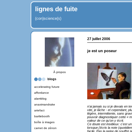
lignes de fuite
(con)science(s)
27 juillet 2006
je est un poseur
À propos
blogs
accelerating future
affordance
alamblog
anaximandrake
n'ai jamais su si je devais en te
vite, je lâche - et cependant, p
artefact
légère, intermittente, sans grav
bartlebooth
pouvoir diagnostiquer cette « ma
valeur de ce qu'on y écrit.
boîte à images
Ce doute est insidieux: c'est u
lorsque j'écris la note (quotidien
carnet de zénon
facile. Pas la peine de souffrir p