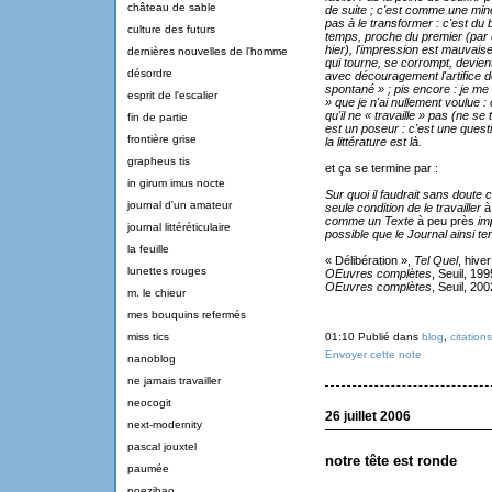
château de sable
de suite ; c'est comme une mine à
pas à le transformer : c'est du 
culture des futurs
temps, proche du premier (par ex
hier), l'impression est mauvaise
dernières nouvelles de l'homme
qui tourne, se corrompt, devient 
désordre
avec découragement l'artifice de 
spontané » ; pis encore : je me 
esprit de l'escalier
» que je n'ai nullement voulue :
qu'il ne « travaille » pas (ne se
fin de partie
est un poseur : c'est une question
frontière grise
la littérature est là.
grapheus tis
et ça se termine par :
in girum imus nocte
Sur quoi il faudrait sans doute 
journal d'un amateur
seule condition de le travailler
à
comme un Texte
à peu près
im
journal littéréticulaire
possible que le Journal ainsi t
la feuille
« Délibération »,
Tel Quel
, hive
lunettes rouges
OEuvres complètes
, Seuil, 199
OEuvres complètes
, Seuil, 200
m. le chieur
mes bouquins refermés
miss tics
01:10 Publié dans
blog
,
citations
Envoyer cette note
nanoblog
ne jamais travailler
neocogit
26 juillet 2006
next-modernity
pascal jouxtel
notre tête est ronde
paumée
poezibao