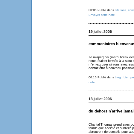
00:05 Publié dans
citations
,
con
Envoyer cette note
19 juillet 2006
commentaires bienvenu
Je m'aperçois (merci break ev
notes étaient fermés à la suite
m'en excuser si vous avez essay
devrait être à nouveau possible
00:10 Publié dans
blog
|
Lien p
note
18 juillet 2006
du dehors n'arrive jamai
Chantal Thomas prend avec bon
famille que société et publicité 
abreuvent de conseils pour appr