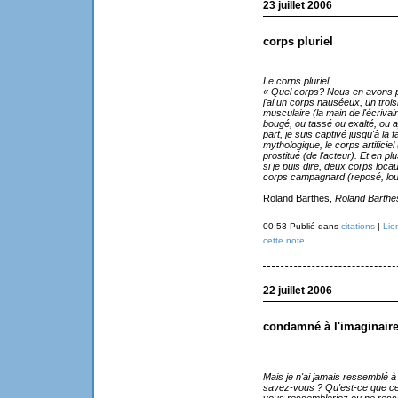
23 juillet 2006
corps pluriel
Le corps pluriel
« Quel corps? Nous en avons plus
j'ai un corps nauséeux, un trois
musculaire (la main de l'écrivain
bougé, ou tassé ou exalté, ou ap
part, je suis captivé jusqu'à la 
mythologique, le corps artificiel
prostitué (de l'acteur). Et en plus
si je puis dire, deux corps locau
corps campagnard (reposé, lou
Roland Barthes,
Roland Barthe
00:53 Publié dans
citations
|
Lie
cette note
22 juillet 2006
condamné à l'imaginair
Mais je n'ai jamais ressemblé à
savez-vous ? Qu'est-ce que ce