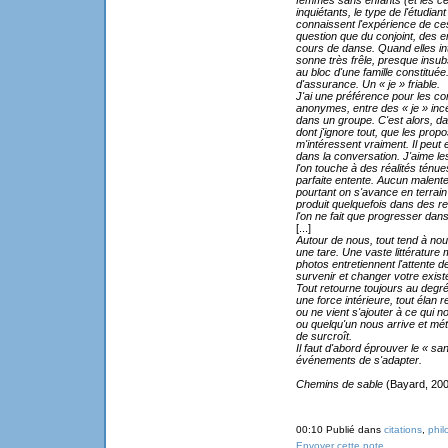
femmes sans enfants (et les cé
inquiétants, le type de l'étudia
connaissent l'expérience de ces
question que du conjoint, des e
cours de danse. Quand elles int
sonne très frêle, presque insubs
au bloc d'une famille constituée
d'assurance. Un « je » friable.
J'ai une préférence pour les c
anonymes, entre des « je » ince
dans un groupe. C'est alors, 
dont j'ignore tout, que les pro
m'intéressent vraiment. Il peu
dans la conversation. J'aime les
l'on touche à des réalités ténue
parfaite entente. Aucun malenten
pourtant on s'avance en terrain
produit quelquefois dans des relat
l'on ne fait que progresser dan
[...]
Autour de nous, tout tend à nou
une tare. Une vaste littérature
photos entretiennent l'attente d
survenir et changer votre exist
Tout retourne toujours au degré 
une force intérieure, tout éla
ou ne vient s'ajouter à ce qui n
ou quelqu'un nous arrive et mét
de surcroît.
Il faut d'abord éprouver le « san
événements de s'adapter.
Chemins de sable
(Bayard, 2006
00:10 Publié dans
citations
,
phil
Envoyer cette note